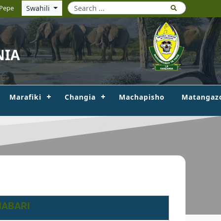
Swahili
Pepe
NIA
Marafiki
Changia
Machapisho
Matangaz
HABARI