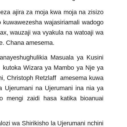
eza ajira za moja kwa moja na zisizo
o kuwawezesha wajasiriamali wadogo
ax, wauzaji wa vyakula na watoaji wa
he. Chana amesema.
nayeshughulikia Masuala ya Kusini
 kutoka Wizara ya Mambo ya Nje ya
ani, Christoph Retzlaff amesema kuwa
 Ujerumani na Ujerumani ina nia ya
o mengi zaidi hasa katika bioanuai
ozi wa Shirikisho la Ujerumani nchini