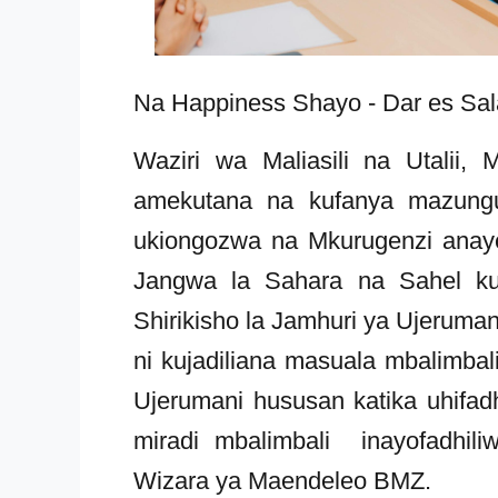
Na Happiness Shayo - Dar es S
Waziri wa Maliasili na Utalii,
amekutana na kufanya mazung
ukiongozwa na Mkurugenzi anay
Jangwa la Sahara na Sahel k
Shirikisho la Jamhuri ya Ujerumani
ni kujadiliana masuala mbalimbal
Ujerumani hususan katika uhifad
miradi mbalimbali inayofadhili
Wizara ya Maendeleo BMZ.