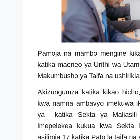
Pamoja na mambo mengine kikao h
katika maeneo ya Urithi wa Utama
Makumbusho ya Taifa na ushirikian
Akizungumza katika kikao hicho
kwa namna ambavyo imekuwa ikito
ya katika Sekta ya Maliasili
imepelekea kukua kwa Sekta 
asilimia 17 katika Pato la taifa na