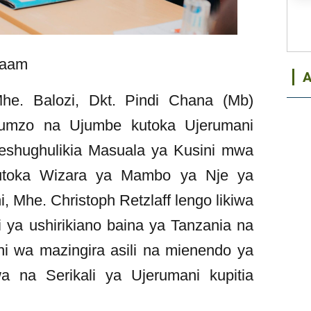
alaam
 Mhe. Balozi, Dkt. Pindi Chana (Mb)
umzo na Ujumbe kutoka Ujerumani
eshughulikia Masuala ya Kusini mwa
utoka Wizara ya Mambo ya Nje ya
, Mhe. Christoph Retzlaff lengo likiwa
i ya ushirikiano baina ya Tanzania na
hi wa mazingira asili na mienendo ya
wa na Serikali ya Ujerumani kupitia