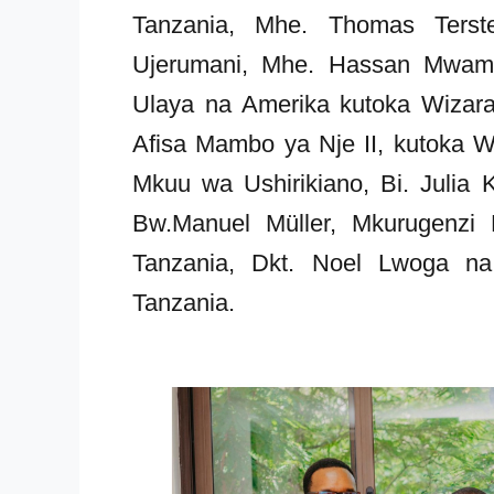
Tanzania, Mhe. Thomas Ters
Ujerumani, Mhe. Hassan Mwamwe
Ulaya na Amerika kutoka Wizar
Afisa Mambo ya Nje II, kutoka Wi
Mkuu wa Ushirikiano, Bi. Juli
Bw.Manuel Müller, Mkurugenz
Tanzania, Dkt. Noel Lwoga na 
Tanzania.