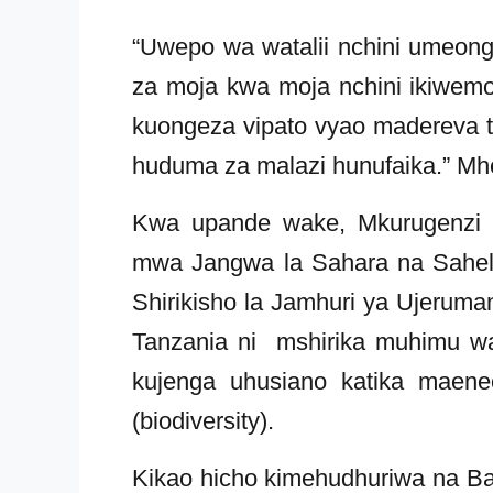
“Uwepo wa watalii nchini umeong
za moja kwa moja nchini ikiwem
kuongeza vipato vyao madereva t
huduma za malazi hunufaika.” M
Kwa upande wake, Mkurugenzi a
mwa Jangwa la Sahara na Sahel
Shirikisho la Jamhuri ya Ujerum
Tanzania ni mshirika muhimu wa
kujenga uhusiano katika maene
(biodiversity).
Kikao hicho kimehudhuriwa na Bal