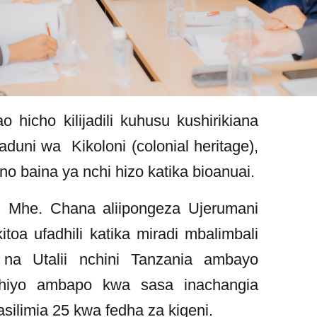
icho kilijadili kuhusu kushirikiana
duni wa Kikoloni (colonial heritage),
o baina ya nchi hizo katika bioanuai.
, Mhe. Chana aliipongeza Ujerumani
a ufadhili katika miradi mbalimbali
 na Utalii nchini Tanzania ambayo
hiyo ambapo kwa sasa inachangia
 asilimia 25 kwa fedha za kigeni.