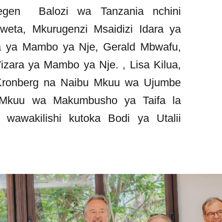
tegen Balozi wa Tanzania nchini
ta,⁠ Mkurugenzi Msaidizi Idara ya
a ya Mambo ya Nje, Gerald Mbwafu,
zara ya Mambo ya Nje. , ⁠Lisa Kilua,
a Kronberg na Naibu Mkuu wa Ujumbe
i Mkuu wa Makumbusho ya Taifa la
wawakilishi kutoka Bodi ya Utalii